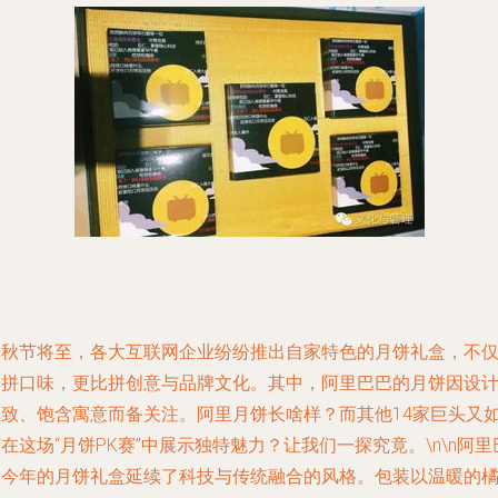
中秋节将至，各大互联网企业纷纷推出自家特色的月饼礼盒，不
比拼口味，更比拼创意与品牌文化。其中，阿里巴巴的月饼因设
别致、饱含寓意而备关注。阿里月饼长啥样？而其他14家巨头又
在这场“月饼PK赛”中展示独特魅力？让我们一探究竟。\n\n阿里
巴今年的月饼礼盒延续了科技与传统融合的风格。包装以温暖的